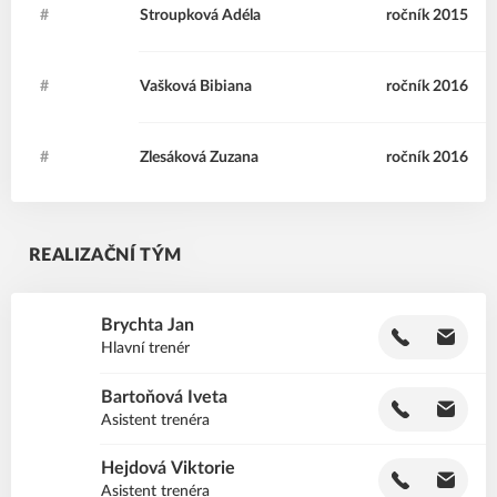
#
SA
Stroupková
Adéla
ročník 2015
#
VB
Vašková
Bibiana
ročník 2016
#
ZZ
Zlesáková
Zuzana
ročník 2016
REALIZAČNÍ TÝM
Brychta
Jan
BJ
Hlavní trenér
Bartoňová
Iveta
BI
Asistent trenéra
Hejdová
Viktorie
HV
Asistent trenéra