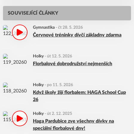
SOUVISEJÍCÍ ČLÁNKY
Gymnastika
-
čt 28. 5. 2026
Červnové tréninky dívčí základny zdarma
Holky
-
út 12. 5. 2026
Florbalové dobrodružství nejmenších
Holky
-
po 11. 5. 2026
Když školy žijí florbalem: HAGA School Cup
26
Holky
-
út 2. 12. 2025
Haga Pardubice zve všechny dívky na
speciální florbalové dny!