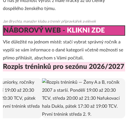
U nás je možnost vyrůst z malé hráčky až do členky
dospělého ženského týmu.
Jan Brychta, manažer klubu a trenér přípravkářek a elévek
NÁBOROVÝ WEB -
KLIKNI ZDE
Vše důležité na jednom místě: stačí vybrat správný ročník a
vypíší se vám informace o dané kategorii včetně možnosti se
přímo přihlásit, abychom s Vámi počítali.
Rozpis tréninků pro sezónu 2026/2027