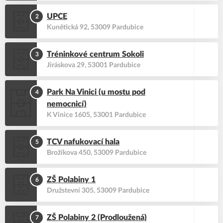
UPCE
2
Kunětická 92, 53009 Pardubice
Tréninkové centrum Sokoli
3
Jiráskova 29, 53001 Pardubice
Park Na Vinici (u mostu pod
4
nemocnicí)
K Vinice 1605, 53001 Pardubice
TCV nafukovací hala
5
Brožíkova 450, 53009 Pardubice
ZŠ Polabiny 1
6
Družstevní 305, 53009 Pardubice
ZŠ Polabiny 2 (Prodloužená)
7