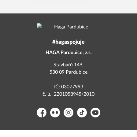
#hagaspojuje
HAGA Pardubice, z.s.
Stavbařů 149,
530 09 Pardubice
IČ: 03077993
č. ú.: 2201058945/2010
Facebook
Flickr
Instagram
TikTok
YouTube