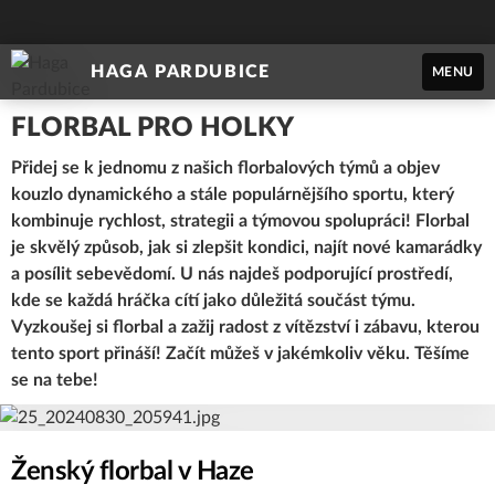
HAGA PARDUBICE
MENU
FLORBAL PRO HOLKY
Přidej se k jednomu z našich florbalových týmů a objev
kouzlo dynamického a stále populárnějšího sportu, který
kombinuje rychlost, strategii a týmovou spolupráci! Florbal
je skvělý způsob, jak si zlepšit kondici, najít nové kamarádky
a posílit sebevědomí. U nás najdeš podporující prostředí,
kde se každá hráčka cítí jako důležitá součást týmu.
Vyzkoušej si florbal a zažij radost z vítězství i zábavu, kterou
tento sport přináší! Začít můžeš v jakémkoliv věku. Těšíme
se na tebe!
Ženský florbal v Haze