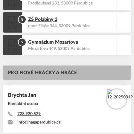
Prodloužená 283, 53009 Pardubice
ZŠ Polabiny 3
8
npor. Eliáše 344, 53009 Pardubice
Gymnázium Mozartova
9
Mozartova 449, 53009 Pardubice
PRO NOVÉ HRÁČKY A HRÁČE
Brychta
Jan
Kontaktní osoba
728 920 529
info@hagapardubice.cz