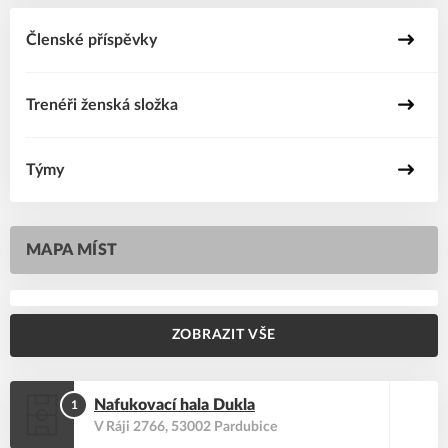
Členské příspěvky
Trenéři ženská složka
Týmy
MAPA MÍST
2
5
6
7
8
9
1
3
4
ZOBRAZIT VŠE
Nafukovací hala Dukla
1
V Ráji 2766, 53002 Pardubice