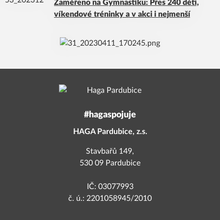
Zaměřeno na Gymnastiku: Přes 240 dětí,
víkendové tréninky a v akci i nejmenší
#hagaspojuje
HAGA Pardubice, z.s.
Stavbařů 149,
530 09 Pardubice
IČ: 03077993
č. ú.: 2201058945/2010