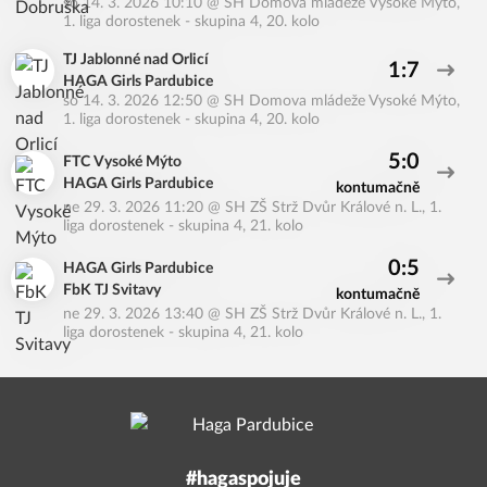
so 14. 3. 2026 10:10
@
SH Domova mládeže Vysoké Mýto
,
1. liga dorostenek - skupina 4, 20. kolo
TJ Jablonné nad Orlicí
1:7
HAGA Girls Pardubice
so 14. 3. 2026 12:50
@
SH Domova mládeže Vysoké Mýto
,
1. liga dorostenek - skupina 4, 20. kolo
5:0
FTC Vysoké Mýto
HAGA Girls Pardubice
kontumačně
ne 29. 3. 2026 11:20
@
SH ZŠ Strž Dvůr Králové n. L.
,
1.
liga dorostenek - skupina 4, 21. kolo
0:5
HAGA Girls Pardubice
FbK TJ Svitavy
kontumačně
ne 29. 3. 2026 13:40
@
SH ZŠ Strž Dvůr Králové n. L.
,
1.
liga dorostenek - skupina 4, 21. kolo
#hagaspojuje