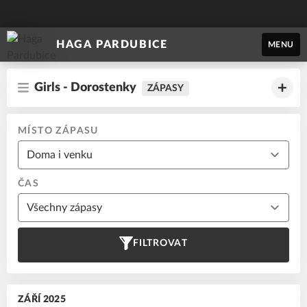
HAGA PARDUBICE
MENU
Girls - Dorostenky
ZÁPASY
MÍSTO ZÁPASU
ČAS
FILTROVAT
ZÁŘÍ 2025