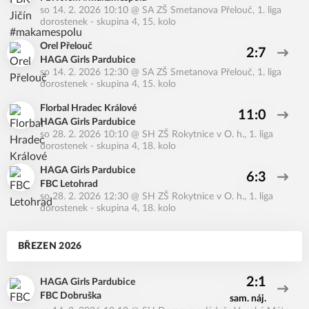
so 14. 2. 2026 10:10
@
SA ZŠ Smetanova Přelouč
,
1. liga
dorostenek - skupina 4, 15. kolo
Orel Přelouč
2:7
HAGA Girls Pardubice
so 14. 2. 2026 12:30
@
SA ZŠ Smetanova Přelouč
,
1. liga
dorostenek - skupina 4, 15. kolo
Florbal Hradec Králové
11:0
HAGA Girls Pardubice
so 28. 2. 2026 10:10
@
SH ZŠ Rokytnice v O. h.
,
1. liga
dorostenek - skupina 4, 18. kolo
HAGA Girls Pardubice
6:3
FBC Letohrad
so 28. 2. 2026 12:30
@
SH ZŠ Rokytnice v O. h.
,
1. liga
dorostenek - skupina 4, 18. kolo
BŘEZEN 2026
2:1
HAGA Girls Pardubice
FBC Dobruška
sam. náj.