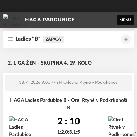
HAGA PARDUBICE
MENU
Ladies "B"
ZÁPASY
2. LIGA ŽEN - SKUPINA 4, 19. KOLO
18. 4. 2026 9:00
@ SH Orlovna Rtyně v Podkrkonoší
HAGA Ladies Pardubice B - Orel Rtyně v Podkrkonoší
B
2 : 10
1:2,0:3,1:5