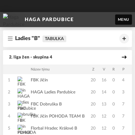
HAGA PARDUBICE
MENU
Ladies "B"
TABULKA
2. liga žen - skupina 4
Název týmu
Z
V
R
P
B
1
FBK Jičín
20
16
0
4
2
HAGA Ladies Pardubice
20
14
0
3
3
FBC Dobruška B
20
13
0
7
4
FBK Jičín POHODA TEAM B
20
12
0
7
5
Florbal Hradec Králové B
20
12
0
7