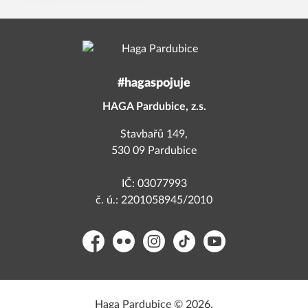
#hagaspojuje
HAGA Pardubice, z.s.
Stavbařů 149,
530 09 Pardubice
IČ: 03077993
č. ú.: 2201058945/2010
Facebook
Flickr
Instagram
TikTok
YouTube
Haga Pardubice © 2026.