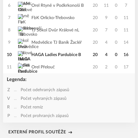
6
Orel Rtyně v Podkrkonoší B
20
11
0
7
7
FbK Orlicko-Třebovsko
20
9
0
11
8
TJ Sokol Dvůr Králové nL
20
7
0
11
9
Medvědice TJ Baník Žacléř
20
4
0
14
10
HAGA Ladies Pardubice B
20
4
0
16
11
Orel Přelouč
20
2
0
17
Legenda:
Z
...
Počet odehraných zápasů
V
...
Počet vyhraných zápasů
R
...
Počet remíz
P
...
Počet prohraných zápasů
EXTERNÍ PROFIL SOUTĚŽE