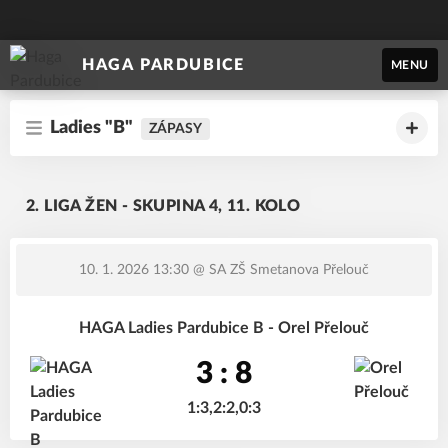
HAGA PARDUBICE
MENU
Ladies "B"
ZÁPASY
2. LIGA ŽEN - SKUPINA 4, 11. KOLO
10. 1. 2026 13:30
@ SA ZŠ Smetanova Přelouč
HAGA Ladies Pardubice B - Orel Přelouč
3 : 8
1:3,2:2,0:3