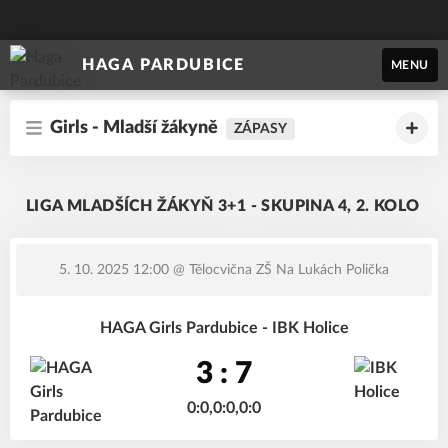
HAGA PARDUBICE
MENU
Girls - Mladší žákyně
ZÁPASY
LIGA MLADŠÍCH ŽÁKYŇ 3+1 - SKUPINA 4, 2. KOLO
5. 10. 2025 12:00
@ Tělocvična ZŠ Na Lukách Polička
HAGA Girls Pardubice - IBK Holice
3 : 7
0:0,0:0,0:0