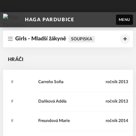
HAGA PARDUBICE
MENU
Girls - Mladší žákyně
SOUPISKA
HRÁČI
#
CS
Carreňo
Sofia
ročník 2013
#
DA
Daňková
Adéla
ročník 2013
#
FM
Freundová
Marie
ročník 2014