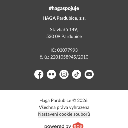
#hagaspojuje
HAGA Pardubice, z.s.
Stavbařů 149,
530 09 Pardubice
IČ: 03077993
č. ú.: 2201058945/2010
Facebook
Flickr
Instagram
TikTok
YouTube
Haga Pardubice © 2026.
Všechna práva vyhrazena
Nastavení cookie souborů