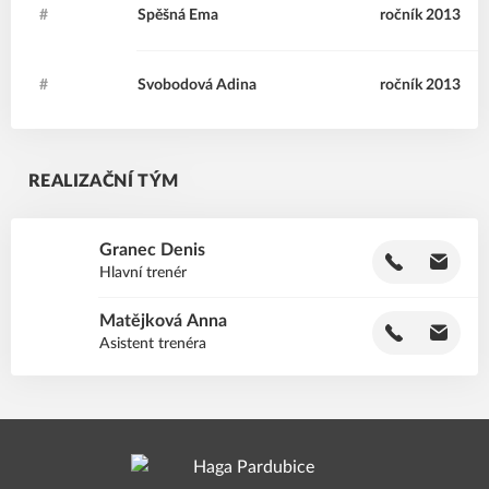
#
SE
Spěšná
Ema
ročník 2013
#
SA
Svobodová
Adina
ročník 2013
REALIZAČNÍ TÝM
Granec
Denis
GD
Hlavní trenér
Matějková
Anna
MA
Asistent trenéra