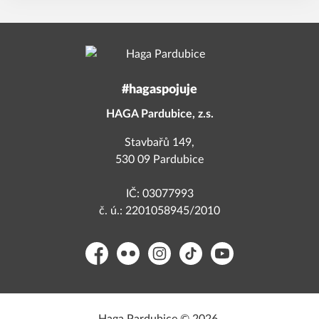
#hagaspojuje
HAGA Pardubice, z.s.
Stavbařů 149,
530 09 Pardubice
IČ: 03077993
č. ú.: 2201058945/2010
Facebook
Flickr
Instagram
TikTok
YouTube