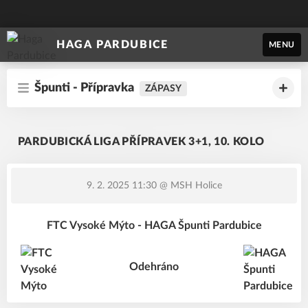
HAGA PARDUBICE
MENU
Špunti - Přípravka
ZÁPASY
PARDUBICKÁ LIGA PŘÍPRAVEK 3+1, 10. KOLO
9. 2. 2025 11:30
@ MSH Holice
FTC Vysoké Mýto - HAGA Špunti Pardubice
Odehráno