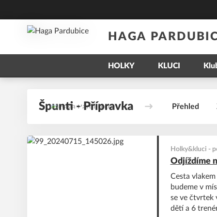
HAGA PARDUBI
HOLKY
KLUCI
Klu
Špunti - Přípravka
Přehled
Holky&kluci
-
p
Odjíždíme n
Cesta vlakem 
budeme v míst
se ve čtvrtek
dětí a 6 tren