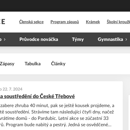
CE
Členská sekce
Program zápasů
Krámek
Školní krouž
b
Průvodce nováčka
Týmy
Gymnastika
Zápasy
Tabulka
Články
o 22. 7. 2024
a soustředění do České Třebové
zabere zhruba 40 minut, pak se ještě kousek projdeme, a
ě soustředění. Strávíme tam následující čtyři dny, načež
 vrátíme domů - do Pardubic. Letní akce se zúčastní 33
érů. Program bude nabitý a pestrý. Jedná se osvědčené