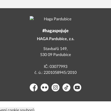
#hagaspojuje
HAGA Pardubice, z.s.
Stavbařů 149,
530 09 Pardubice
IČ: 03077993
č. ú.: 2201058945/2010
Facebook
Flickr
Instagram
TikTok
YouTube
vení cookie souborů