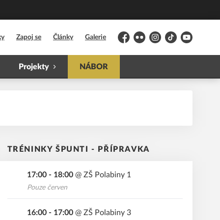
ky
Zapoj se
Články
Galerie
Facebook
Flickr
Instagram
TikTok
YouTube
Projekty
NÁBOR
TRÉNINKY ŠPUNTI - PŘÍPRAVKA
17:00 - 18:00
@
ZŠ Polabiny 1
PO
Pouze červen
16:00 - 17:00
@
ZŠ Polabiny 3
ÚT