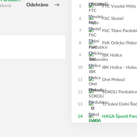
Odehráno
řebová
5
FTC Vysoké Mýto
6
FbC Skuteč
7
FbC Titáni Pardub
8
FbK Orlicko-Třeb
9
IBK Holice
10
IBK Holice - Holo
11
Orel Přelouč
12
SOKOLI Pardubice
13
TJ Sokol Dolní Ře
14
HAGA Špunti Par