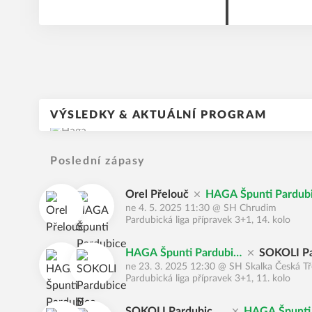
místo, nebud
VÝSLEDKY & AKTUÁLNÍ PROGRAM
Poslední zápasy
Orel Přelouč
HAGA Špunti Pardub
ne 4. 5. 2025 11:30
@
SH Chrudim
Pardubická liga přípravek 3+1, 14. kolo
HAGA Špunti Pardubic
SOKOLI Pa
ne 23. 3. 2025 12:30
@
SH Skalka Česká T
e
B
Pardubická liga přípravek 3+1, 11. kolo
SOKOLI Pardubice
HAGA Špunti 