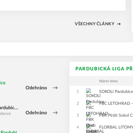
eme tam poprvé.
VŠECHNY ČLÁNKY
PARDUBICKÁ LIGA PŘ
Název týmu
ice
Odehráno
1
SOKOLI Pardubice
2
FBC LETOHRAD - O
rdubice
Odehráno
řebová
3
FBK Piráti Sokol 
4
FLORBAL LITOM
Pardubic