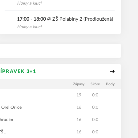
Holky a kluci
17:00 - 18:00
@
ZŠ Polabiny 2 (Prodloužená)
PÁ
Holky a kluci
ÍPRAVEK 3+1
Zápasy
Skóre
Body
19
0:0
rel Orlice
16
0:0
Chrudim
16
0:0
YŠL
16
0:0