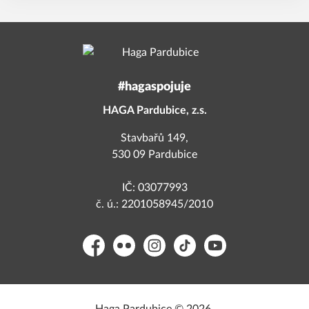
#hagaspojuje
HAGA Pardubice, z.s.
Stavbařů 149,
530 09 Pardubice
IČ: 03077993
č. ú.: 2201058945/2010
Facebook
Flickr
Instagram
TikTok
YouTube