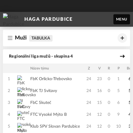
HAGA PARDUBICE
MENU
Muži
TABULKA
Regionální liga mužů - skupina 4
Název týmu
Z
V
R
P
Bod
1
FbK Orlicko-Třebovsko
24
23
0
1
6
2
FbK TJ Svitavy
24
16
0
5
5
3
FbC Skuteč
24
15
0
6
5
4
FTC Vysoké Mýto B
24
12
0
9
4
5
Klub SPV Slovan Pardubice
24
12
0
10
3