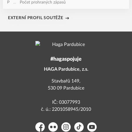
P
...
Počet prohraných zápasů
EXTERNÍ PROFIL SOUTĚŽE
#hagaspojuje
HAGA Pardubice, z.s.
Stavbařů 149,
530 09 Pardubice
IČ: 03077993
č. ú.: 2201058945/2010
Facebook
Flickr
Instagram
TikTok
YouTube