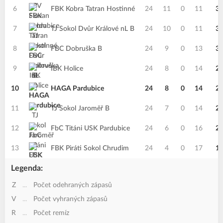
6
FBK Kobra Tatran Hostinné
24
11
0
11
3
7
TJ Sokol Dvůr Králové nL B
24
10
0
11
3
8
FBC Dobruška B
24
9
0
13
3
9
IBK Holice
24
8
0
14
2
10
HAGA Pardubice
24
8
0
14
2
11
TJ Sokol Jaroměř B
24
7
0
14
2
12
FbC Titáni USK Pardubice
24
6
0
16
2
13
FBK Piráti Sokol Chrudim
24
4
0
17
1
Legenda:
Z
...
Počet odehraných zápasů
V
...
Počet vyhraných zápasů
R
...
Počet remíz