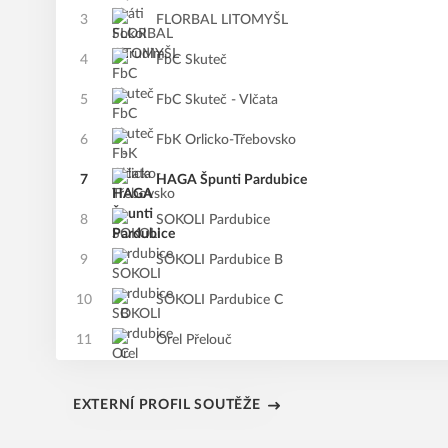
3
FLORBAL LITOMYŠL
4
FbC Skuteč
5
FbC Skuteč - Vlčata
6
FbK Orlicko-Třebovsko
7
HAGA Špunti Pardubice
8
SOKOLI Pardubice
9
SOKOLI Pardubice B
10
SOKOLI Pardubice C
11
Orel Přelouč
EXTERNÍ PROFIL SOUTĚŽE