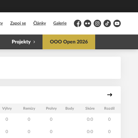
ky
Zapoj se
Články
Galerie
Facebook
Flickr
Instagram
TikTok
YouTube
Projekty
OOO Open 2026
Výhry
Remízy
Prohry
Body
Skóre
Rozdíl
0
0
0
0:0
0
0
0
0
0:0
0