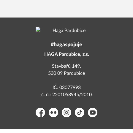
#hagaspojuje
HAGA Pardubice, z.s.
Stavbařů 149,
530 09 Pardubice
IČ: 03077993
č. ú.: 2201058945/2010
Facebook
Flickr
Instagram
TikTok
YouTube