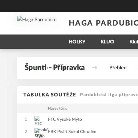
HAGA PARDUBI
HOLKY
KLUCI
Klu
Špunti - Přípravka
Přehled
TABULKA SOUTĚŽE
Pardubická liga příprav
Název týmu
1
FTC Vysoké Mýto
2
FBK Piráti Sokol Chrudim