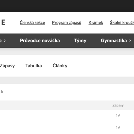
CE
Členská sekce
Program zápasů
Krámek
Školní krouž
b
Průvodce nováčka
Týmy
Gymnastika
Zápasy
Tabulka
Články
ek
Zápasy
16
16