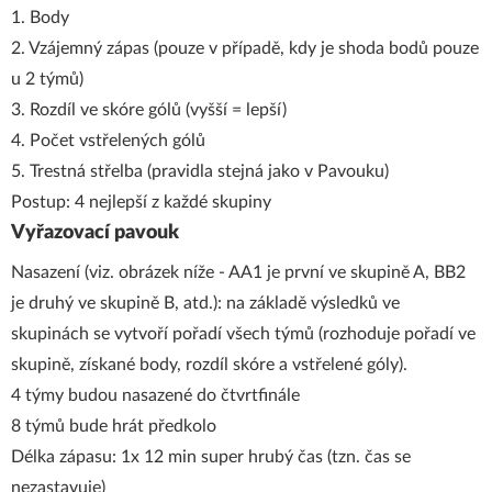
1. Body
2. Vzájemný zápas (pouze v případě, kdy je shoda bodů pouze
u 2 týmů)
3. Rozdíl ve skóre gólů (vyšší = lepší)
4. Počet vstřelených gólů
5. Trestná střelba (pravidla stejná jako v Pavouku)
Postup: 4 nejlepší z každé skupiny
Vyřazovací pavouk
Nasazení (viz. obrázek níže - AA1 je první ve skupině A, BB2
je druhý ve skupině B, atd.): na základě výsledků ve
skupinách se vytvoří pořadí všech týmů (rozhoduje pořadí ve
skupině, získané body, rozdíl skóre a vstřelené góly).
4 týmy budou nasazené do čtvrtfinále
8 týmů bude hrát předkolo
Délka zápasu: 1x 12 min super hrubý čas (tzn. čas se
nezastavuje)