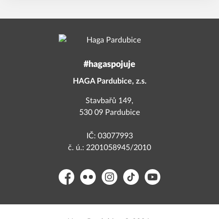
#hagaspojuje
HAGA Pardubice, z.s.
Stavbařů 149,
530 09 Pardubice
IČ: 03077993
č. ú.: 2201058945/2010
Facebook
Flickr
Instagram
TikTok
YouTube