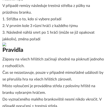
V případě remízy následuje trestná střelba z půlky na
prázdnou branku.
1. Střižba o to, kdo si vybere pořadí
2. V prvním kole 3 různí hráči z každého týmu
3. Následně náhlá smrt po 1 hráči (může se již opakovat
jakkoliv), změna pořadí
Pravidla
Zápasy na všech hřištích začínají shodně na písknutí jednoho
z rozhodčích.
Čas se nezastavuje, pouze v případně mimořádné události by
se přerušila hra na všech hřištích zároveň.
Místo vyloučení je prováděna střela z poloviny hřiště na
branku vybraným hráčem.
Do vyznačeného malého brankoviště nesmí nikdo vkročit. V
případě poručení = trestná střela.