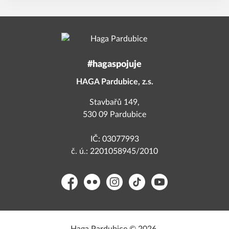
#hagaspojuje
HAGA Pardubice, z.s.
Stavbařů 149,
530 09 Pardubice
IČ: 03077993
č. ú.: 2201058945/2010
Facebook
Flickr
Instagram
TikTok
YouTube