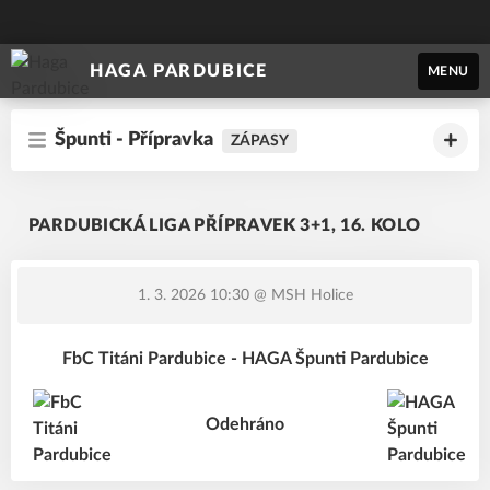
HAGA PARDUBICE
MENU
Špunti - Přípravka
ZÁPASY
PARDUBICKÁ LIGA PŘÍPRAVEK 3+1, 16. KOLO
1. 3. 2026 10:30
@ MSH Holice
FbC Titáni Pardubice - HAGA Špunti Pardubice
Odehráno