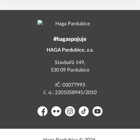
#hagaspojuje
HAGA Pardubice, z.s.
Stavbařů 149,
530 09 Pardubice
IČ: 03077993
č. ú.: 2201058945/2010
Facebook
Flickr
Instagram
TikTok
YouTube