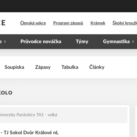
CE
Členská sekce
Program zápasů
Krámek
Školní krouž
b
Průvodce nováčka
Týmy
Gymnastika
Soupiska
Zápasy
Tabulka
Články
 KOLO
verzity Pardubice TA1 - velká
- TJ Sokol Dvůr Králové nL