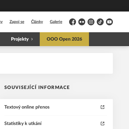
ky
Zapoj se
Články
Galerie
Facebook
Flickr
Instagram
TikTok
YouTube
Projekty
OOO Open 2026
SOUVISEJÍCÍ INFORMACE
Textový online přenos
Statistiky k utkání