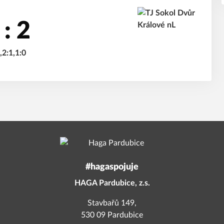
 : 2
,2:1,1:0
#hagaspojuje
HAGA Pardubice, z.s.
Stavbařů 149,
530 09 Pardubice