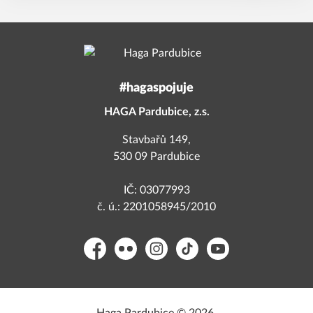
#hagaspojuje
HAGA Pardubice, z.s.
Stavbařů 149,
530 09 Pardubice
IČ: 03077993
č. ú.: 2201058945/2010
Facebook
Flickr
Instagram
TikTok
YouTube