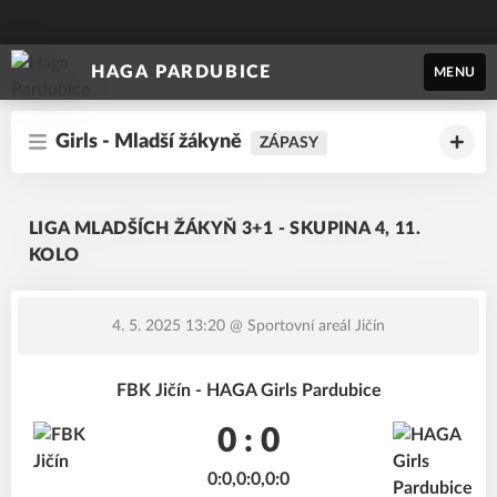
HAGA PARDUBICE
MENU
Girls - Mladší žákyně
ZÁPASY
LIGA MLADŠÍCH ŽÁKYŇ 3+1 - SKUPINA 4, 11.
KOLO
4. 5. 2025 13:20
@ Sportovní areál Jičín
FBK Jičín - HAGA Girls Pardubice
0 : 0
0:0,0:0,0:0