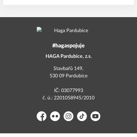
#hagaspojuje
HAGA Pardubice, z.s.
Stavbařů 149,
530 09 Pardubice
IČ: 03077993
č. ú.: 2201058945/2010
Facebook
Flickr
Instagram
TikTok
YouTube