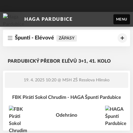
HAGA PARDUBICE
MENU
Špunti - Elévové
ZÁPASY
PARDUBICKÝ PŘEBOR ELÉVŮ 3+1, 41. KOLO
19. 4. 2025 10:20
@ MSH ZŠ Resslova Hlinsko
FBK Piráti Sokol Chrudim - HAGA Špunti Pardubice
Odehráno