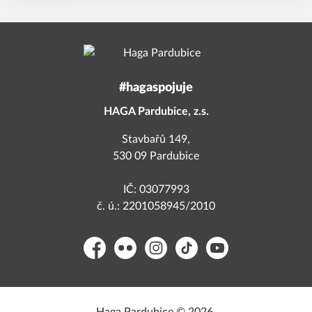
#hagaspojuje
HAGA Pardubice, z.s.
Stavbařů 149,
530 09 Pardubice
IČ: 03077993
č. ú.: 2201058945/2010
Facebook
Flickr
Instagram
TikTok
YouTube