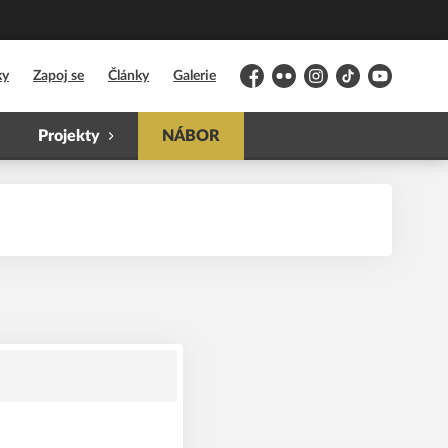
ky
Zapoj se
Články
Galerie
Facebook
Flickr
Instagram
TikTok
YouTube
Projekty
NÁBOR