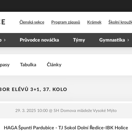
CE
Členská sekce
Program zápasů
Krámek
Školní krouž
b
Průvodce nováčka
Týmy
Gymnastika
pasy
Tabulka
Články
OR ELÉVŮ 3+1, 37. KOLO
29. 3. 2025 10:00
@ SH Domova mládeže Vysoké Mýto
HAGA Špunti Pardubice - TJ Sokol Dolní Ředice-IBK Holice