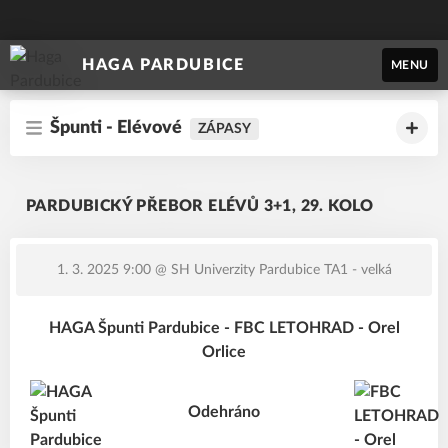
HAGA PARDUBICE
MENU
Špunti - Elévové
ZÁPASY
PARDUBICKÝ PŘEBOR ELÉVŮ 3+1, 29. KOLO
1. 3. 2025 9:00
@ SH Univerzity Pardubice TA1 - velká
HAGA Špunti Pardubice - FBC LETOHRAD - Orel
Orlice
Odehráno