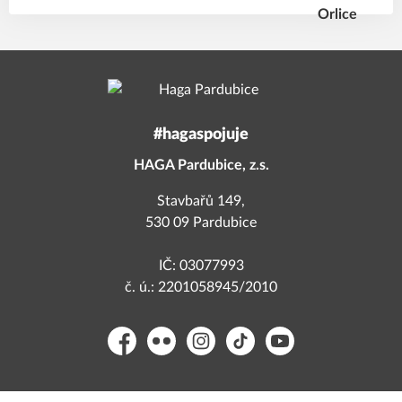
#hagaspojuje
HAGA Pardubice, z.s.
Stavbařů 149,
530 09 Pardubice
IČ: 03077993
č. ú.: 2201058945/2010
Facebook
Flickr
Instagram
TikTok
YouTube