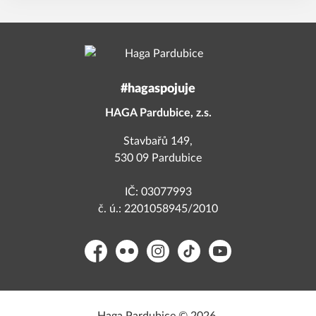
#hagaspojuje
HAGA Pardubice, z.s.
Stavbařů 149,
530 09 Pardubice
IČ: 03077993
č. ú.: 2201058945/2010
Facebook
Flickr
Instagram
TikTok
YouTube