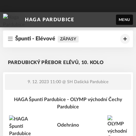
HAGA PARDUBICE
MENU
Špunti - Elévové
ZÁPASY
PARDUBICKÝ PŘEBOR ELÉVŮ, 10. KOLO
9. 12. 2023 11:00
@ SH Dašická Pardubice
HAGA Špunti Pardubice - OLYMP východní Čechy
Pardubice
Odehráno