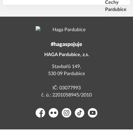
#hagaspojuje
HAGA Pardubice, z.s.
Stavbařů 149,
530 09 Pardubice
IČ: 03077993
č. ú.: 2201058945/2010
Facebook
Flickr
Instagram
TikTok
YouTube