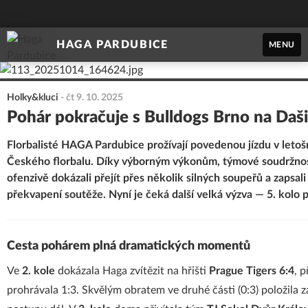
HAGA PARDUBICE
MENU
Holky&kluci
-
čt 9. 10. 2025
Pohár pokračuje s Bulldogs Brno na Daš
Florbalisté HAGA Pardubice prožívají povedenou jízdu v leto
Českého florbalu. Díky výborným výkonům, týmové soudržnost
ofenzivě dokázali přejít přes několik silných soupeřů a zapsali
překvapení soutěže. Nyní je čeká další velká výzva — 5. kolo p
Cesta pohárem plná dramatických momentů
Ve
2. kole
dokázala Haga zvítězit na hřišti
Prague Tigers 6:4
, 
prohrávala 1:3. Skvělým obratem ve druhé části (0:3) položila zá