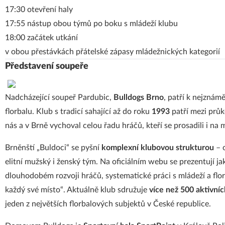
17:30 otevření haly
17:55 nástup obou týmů po boku s mládeží klubu
18:00 začátek utkání
v obou přestávkách přátelské zápasy mládežnických kategorií
Představení soupeře
Nadcházející soupeř Pardubic,
Bulldogs Brno
, patří k nejzná
florbalu. Klub s tradicí sahající až do roku
1993
patří mezi průk
nás a v Brně vychoval celou řadu hráčů, kteří se prosadili i na
Brněnští „Buldoci“ se pyšní
komplexní klubovou strukturou
– o
elitní mužský i ženský tým. Na oficiálním webu se prezentují jak
dlouhodobém rozvoji hráčů, systematické práci s mládeží a flo
každý své místo“. Aktuálně klub sdružuje
více než 500 aktivní
jeden z největších florbalových subjektů v České republice.