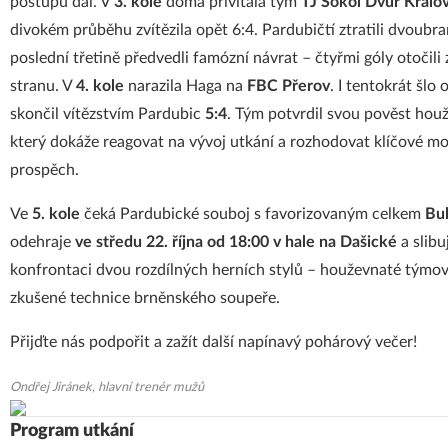
postupu dál. V
3. kole
doma přivítala tým
TJ Sokol Dvůr Králo
divokém průběhu zvítězila opět 6:4. Pardubičtí ztratili dvoubra
poslední třetině předvedli famózní návrat – čtyřmi góly otočili
stranu. V
4. kole
narazila Haga na
FBC Přerov
. I tentokrát šlo
skončil vítězstvím Pardubic
5:4
. Tým potvrdil svou pověst hou
který dokáže reagovat na vývoj utkání a rozhodovat klíčové m
prospěch.
Ve
5. kole
čeká Pardubické souboj s favorizovaným celkem
Bu
odehraje
ve středu 22. října od 18:00 v hale na Dašické
a slibu
konfrontaci dvou rozdílných herních stylů – houževnaté týmov
zkušené technice brněnského soupeře.
Přijďte nás podpořit a zažít další napínavý pohárový večer!
Ondřej Jiránek, hlavní trenér mužů
Program utkání