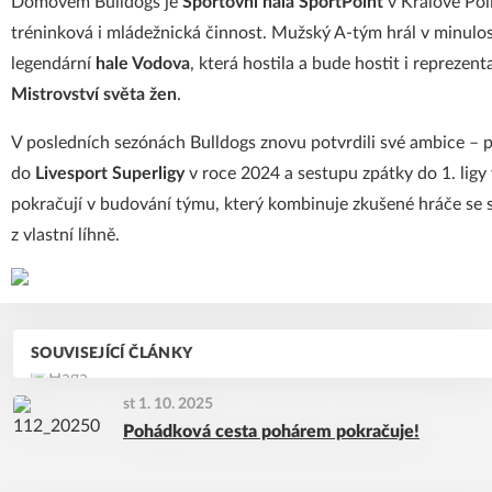
Domovem Bulldogs je
Sportovní hala SportPoint
v Králově Poli
tréninková i mládežnická činnost. Mužský A-tým hrál v minulos
legendární
hale Vodova
, která hostila a bude hostit i reprezent
Mistrovství světa žen
.
V posledních sezónách Bulldogs znovu potvrdili své ambice –
do
Livesport Superligy
v roce 2024 a sestupu zpátky do 1. ligy
pokračují v budování týmu, který kombinuje zkušené hráče se 
z vlastní líhně.
SOUVISEJÍCÍ ČLÁNKY
st 1. 10. 2025
Pohádková cesta pohárem pokračuje!