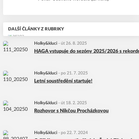
DALŠÍ ČLÁNKY Z RUBRIKY
Holky&kluci
-
út 26. 8. 2025
HAGA vstupuje do sezóny 2025/2026 s rekor
Holky&kluci
-
po 21. 7. 2025
Letní soustředění startuje!
Holky&kluci
-
út 18. 2. 2025
Rozhovor s Nikčou Procházkovou
Holky&kluci
-
po 22. 7. 2024