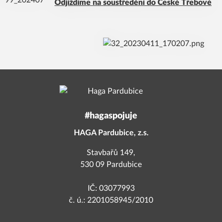
Odjíždíme na soustředění do České Třebové
#hagaspojuje
HAGA Pardubice, z.s.
Stavbařů 149,
530 09 Pardubice
IČ: 03077993
č. ú.: 2201058945/2010