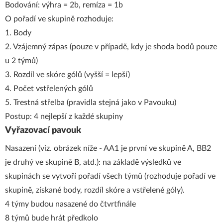
Bodování: výhra = 2b, remíza = 1b
O pořadí ve skupině rozhoduje:
1. Body
2. Vzájemný zápas (pouze v případě, kdy je shoda bodů pouze
u 2 týmů)
3. Rozdíl ve skóre gólů (vyšší = lepší)
4. Počet vstřelených gólů
5. Trestná střelba (pravidla stejná jako v Pavouku)
Postup: 4 nejlepší z každé skupiny
Vyřazovací pavouk
Nasazení (viz. obrázek níže - AA1 je první ve skupině A, BB2
je druhý ve skupině B, atd.): na základě výsledků ve
skupinách se vytvoří pořadí všech týmů (rozhoduje pořadí ve
skupině, získané body, rozdíl skóre a vstřelené góly).
4 týmy budou nasazené do čtvrtfinále
8 týmů bude hrát předkolo