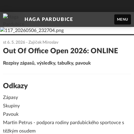
HAGA PARDUBICE
MENU
st 6. 5. 2026
- Zajíček Miroslav
Out Of Office Open 2026: ONLINE
Rozpisy zápasů, výsledky, tabulky, pavouk
Odkazy
Zápasy
Skupiny
Pavouk
Martin Petrus
- podpora rodiny pardubického sportovce s
těžkým osudem